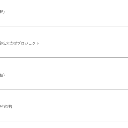
良)
度拡大支援プロジェクト
信)
発管理)